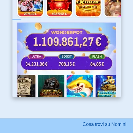
Cosa trovi su Nomini