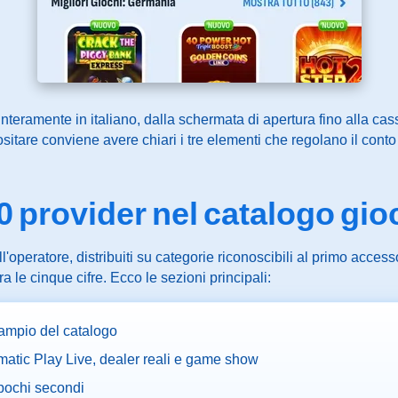
eramente in italiano, dalla schermata di apertura fino alla cassa
ositare conviene avere chiari i tre elementi che regolano il conto
 120 provider nel catalogo gi
operatore, distribuiti su categorie riconoscibili al primo accesso. 
le cinque cifre. Ecco le sezioni principali:
 ampio del catalogo
matic Play Live, dealer reali e game show
pochi secondi