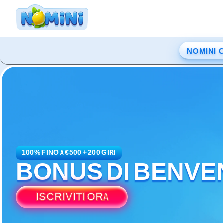
NOMINI 
100% FINO A €500 + 200 GIRI
BONUS DI BENV
ISCRIVITI ORA