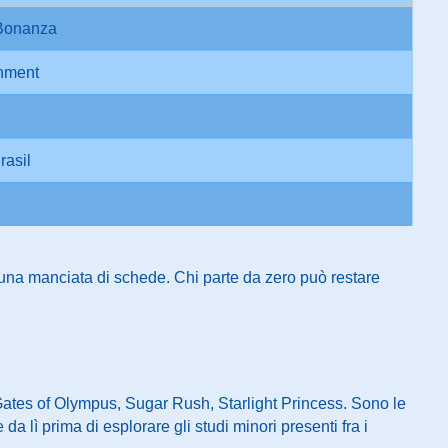
 Bonanza
inment
rasil
 a una manciata di schede. Chi parte da zero può restare
i: Gates of Olympus, Sugar Rush, Starlight Princess. Sono le
da lì prima di esplorare gli studi minori presenti fra i